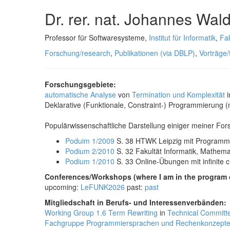
Dr. rer. nat. Johannes Wa
Professor für Softwaresysteme,
Institut für Informatik
,
Fak
Forschung/research
,
Publikationen (via DBLP)
,
Vorträge/
Forschungsgebiete:
automatische Analyse
von
Termination und Komplexität
i
Deklarative (Funktionale, Constraint-) Programmierung
Populärwissenschaftliche Darstellung einiger meiner For
Poduim 1/2009
S. 38 HTWK Leipzig mit Programme
Podium 2/2010
S. 32 Fakultät Informatik, Mathema
Podium 1/2010
S. 33 Online-Übungen mit infinite 
Conferences/Workshops (where I am in the program c
upcoming:
LeFUNK2026
past:
past
Mitgliedschaft in Berufs- und Interessenverbänden:
Working Group 1.6 Term Rewriting
in
Technical Committ
Fachgruppe Programmiersprachen und Rechenkonzept