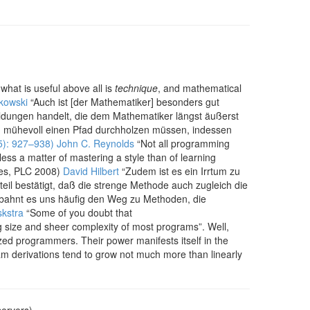
what is useful above all is
technique
, and mathematical
kowski
“Auch ist [der Mathematiker] besonders gut
ildungen handelt, die dem Mathematiker längst äußerst
iten mühevoll einen Pfad durchholzen müssen, indessen
5): 927–938)
John C. Reynolds
“Not all programming
ss a matter of mastering a style than of learning
ges, PLC 2008)
David Hilbert
“Zudem ist es ein Irrtum zu
eil bestätigt, daß die strenge Methode auch zugleich die
h bahnt es uns häufig den Weg zu Methoden, die
skstra
“Some of you doubt that
ng size and sheer complexity of most programs”. Well,
zed programmers. Their power manifests itself in the
am derivations tend to grow not much more than linearly