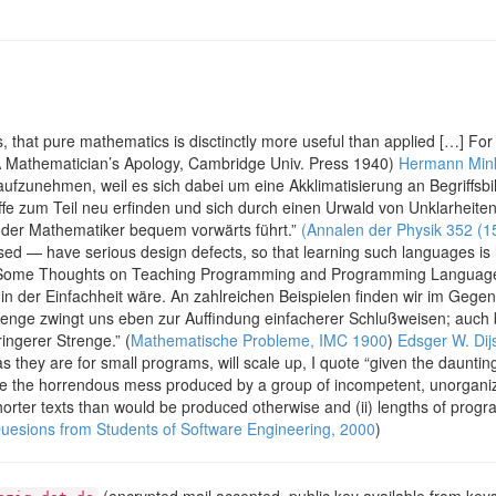
 that pure mathematics is disctinctly more useful than applied […] For 
(A Mathematician’s Apology, Cambridge Univ. Press 1940)
Hermann Min
aufzunehmen, weil es sich dabei um eine Akklimatisierung an Begriffsb
griffe zum Teil neu erfinden und sich durch einen Urwald von Unklarhe
ße der Mathematiker bequem vorwärts führt.”
(Annalen der Physik 352 (1
d — have serious design defects, so that learning such languages is le
in: Some Thoughts on Teaching Programming and Programming Langua
n der Einfachheit wäre. An zahlreichen Beispielen finden wir im Gegent
Strenge zwingt uns eben zur Auffindung einfacherer Schlußweisen; auc
ingerer Strenge.” (
Mathematische Probleme, IMC 1900
)
Edsger W. Dij
s they are for small programs, will scale up, I quote “given the daunti
ngle the horrendous mess produced by a group of incompetent, unorgani
horter texts than would be produced otherwise and (ii) lengths of progr
uesions from Students of Software Engineering, 2000
)