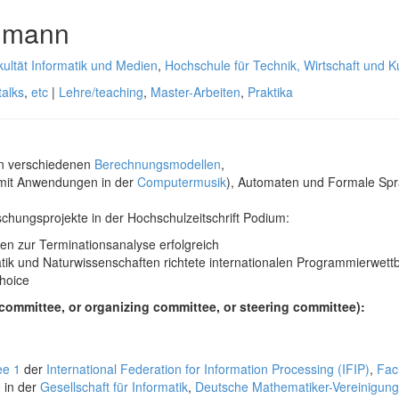
ldmann
ultät Informatik und Medien
,
Hochschule für Technik, Wirtschaft und Ku
talks
,
etc
|
Lehre/teaching
,
Master-Arbeiten
,
Praktika
n verschiedenen
Berechnungsmodellen
,
 (mit Anwendungen in der
Computermusik
), Automaten und Formale Sp
schungsprojekte in der Hochschulzeitschrift Podium:
n zur Terminationsanalyse erfolgreich
tik und Naturwissenschaften richtete internationalen Programmierwet
choice
ommittee, or organizing committee, or steering committee):
ee 1
der
International Federation for Information Processing (IFIP)
,
Fac
e
in der
Gesellschaft für Informatik
,
Deutsche Mathematiker-Vereinigun