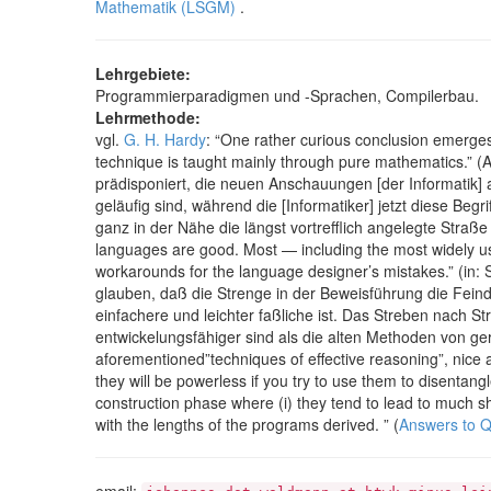
Mathematik (LSGM)
.
Lehrgebiete:
Programmierparadigmen und -Sprachen, Compilerbau.
Lehrmethode:
vgl.
G. H. Hardy
: “One rather curious conclusion emerges,
technique is taught mainly through pure mathematics.” 
prädisponiert, die neuen Anschauungen [der Informatik] 
geläufig sind, während die [Informatiker] jetzt diese Be
ganz in der Nähe die längst vortrefflich angelegte Stra
languages are good. Most — including the most widely use
workarounds for the language designer’s mistakes.” (
glauben, daß die Strenge in der Beweisführung die Feindi
einfachere und leichter faßliche ist. Das Streben nach 
entwickelungsfähiger sind als die alten Methoden von ger
aforementioned”techniques of effective reasoning”, nice a
they will be powerless if you try to use them to disenta
construction phase where (i) they tend to lead to much s
with the lengths of the programs derived. ” (
Answers to Q