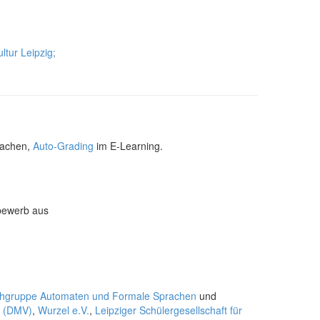
ltur Leipzig;
rachen,
Auto-Grading
im E-Learning.
tbewerb aus
hgruppe Automaten und Formale Sprachen
und
g (DMV)
,
Wurzel e.V.
,
Leipziger Schülergesellschaft für